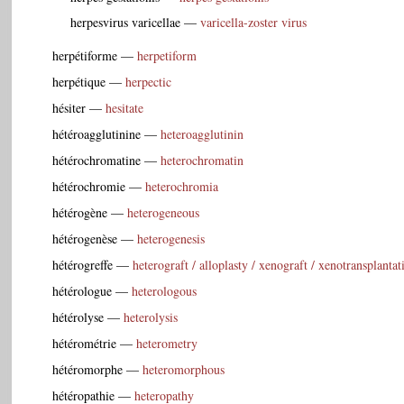
herpesvirus varicellae
—
varicella-zoster virus
herpétiforme
—
herpetiform
herpétique
—
herpectic
hésiter
—
hesitate
hétéroagglutinine
—
heteroagglutinin
hétérochromatine
—
heterochromatin
hétérochromie
—
heterochromia
hétérogène
—
heterogeneous
hétérogenèse
—
heterogenesis
hétérogreffe
—
heterograft / alloplasty / xenograft / xenotransplantat
hétérologue
—
heterologous
hétérolyse
—
heterolysis
hétérométrie
—
heterometry
hétéromorphe
—
heteromorphous
hétéropathie
—
heteropathy