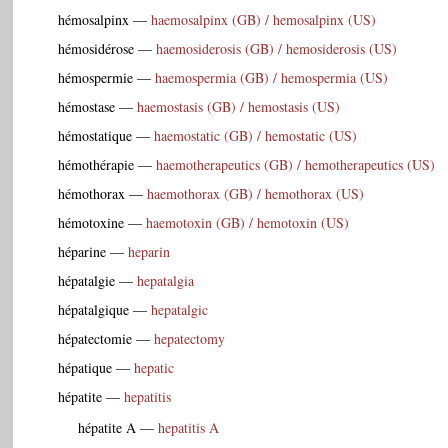
hémosalpinx
—
haemosalpinx (GB) / hemosalpinx (US)
hémosidérose
—
haemosiderosis (GB) / hemosiderosis (US)
hémospermie
—
haemospermia (GB) / hemospermia (US)
hémostase
—
haemostasis (GB) / hemostasis (US)
hémostatique
—
haemostatic (GB) / hemostatic (US)
hémothérapie
—
haemotherapeutics (GB) / hemotherapeutics (US)
hémothorax
—
haemothorax (GB) / hemothorax (US)
hémotoxine
—
haemotoxin (GB) / hemotoxin (US)
héparine
—
heparin
hépatalgie
—
hepatalgia
hépatalgique
—
hepatalgic
hépatectomie
—
hepatectomy
hépatique
—
hepatic
hépatite
—
hepatitis
hépatite A
—
hepatitis A