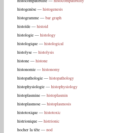
histocompatibilité
—
histocompatibility
histogenèse
—
histogenesis
histogramme
—
bar graph
histoïde
—
histoid
histologie
—
histology
histologique
—
histological
histolyse
—
histolysis
histone
—
histone
histonomie
—
histonomy
histopathologie
—
histopathology
histophysiologie
—
histophysiology
histoplasmine
—
histoplasmin
histoplasmose
—
histoplasmosis
histotoxique
—
histotoxic
histrionique
—
histrionic
hocher la tête
—
nod