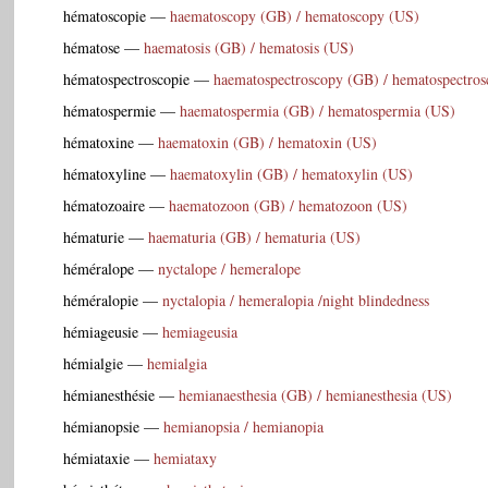
hématoscopie
—
haematoscopy (GB) / hematoscopy (US)
hématose
—
haematosis (GB) / hematosis (US)
hématospectroscopie
—
haematospectroscopy (GB) / hematospectro
hématospermie
—
haematospermia (GB) / hematospermia (US)
hématoxine
—
haematoxin (GB) / hematoxin (US)
hématoxyline
—
haematoxylin (GB) / hematoxylin (US)
hématozoaire
—
haematozoon (GB) / hematozoon (US)
hématurie
—
haematuria (GB) / hematuria (US)
héméralope
—
nyctalope / hemeralope
héméralopie
—
nyctalopia / hemeralopia /night blindedness
hémiageusie
—
hemiageusia
hémialgie
—
hemialgia
hémianesthésie
—
hemianaesthesia (GB) / hemianesthesia (US)
hémianopsie
—
hemianopsia / hemianopia
hémiataxie
—
hemiataxy