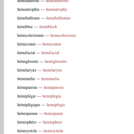
hémiathétose
—
hemiathetosis
hémiatrophie
—
hemiatrophy
hémiballisme
—
hemiballismus
hémibloc
—
hemiblock
hémicolectomie
—
hemicolectomy
hémicranie
—
hemicrania
hémifacial
—
hemifacial
hémiglossite
—
hemiglossitis
hémilarynx
—
hemilarynx
hémimélie
—
hemimelia
hémiparésie
—
hemiparesis
hémiplégie
—
hemiplegia
hémiplégique
—
hemiplegic
hémispasme
—
hemispasm
hémisphère
—
hemisphere
hémisystole
—
hemisystole