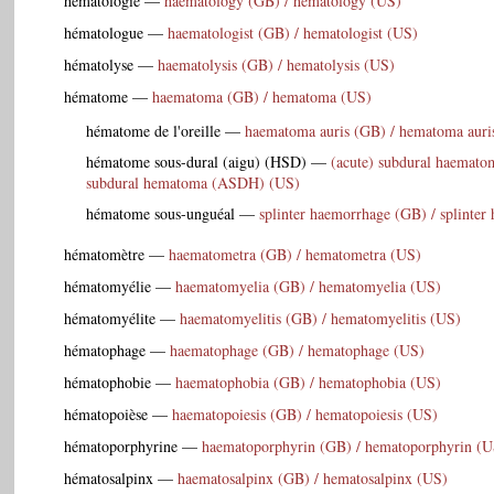
hématologie
—
haematology (GB) / hematology (US)
hématologue
—
haematologist (GB) / hematologist (US)
hématolyse
—
haematolysis (GB) / hematolysis (US)
hématome
—
haematoma (GB) / hematoma (US)
hématome de l'oreille
—
haematoma auris (GB) / hematoma auris
hématome sous-dural (aigu) (HSD)
—
(acute) subdural haemato
subdural hematoma (ASDH) (US)
hématome sous-unguéal
—
splinter haemorrhage (GB) / splinte
hématomètre
—
haematometra (GB) / hematometra (US)
hématomyélie
—
haematomyelia (GB) / hematomyelia (US)
hématomyélite
—
haematomyelitis (GB) / hematomyelitis (US)
hématophage
—
haematophage (GB) / hematophage (US)
hématophobie
—
haematophobia (GB) / hematophobia (US)
hématopoièse
—
haematopoiesis (GB) / hematopoiesis (US)
hématoporphyrine
—
haematoporphyrin (GB) / hematoporphyrin (U
hématosalpinx
—
haematosalpinx (GB) / hematosalpinx (US)