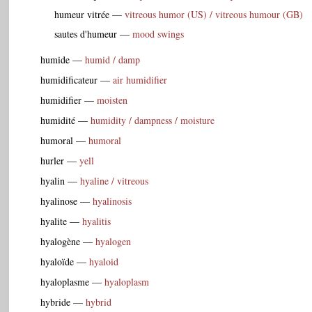
humeur vitrée
—
vitreous humor (US) / vitreous humour (GB)
sautes d'humeur
—
mood swings
humide
—
humid / damp
humidificateur
—
air humidifier
humidifier
—
moisten
humidité
—
humidity / dampness / moisture
humoral
—
humoral
hurler
—
yell
hyalin
—
hyaline / vitreous
hyalinose
—
hyalinosis
hyalite
—
hyalitis
hyalogène
—
hyalogen
hyaloïde
—
hyaloid
hyaloplasme
—
hyaloplasm
hybride
—
hybrid