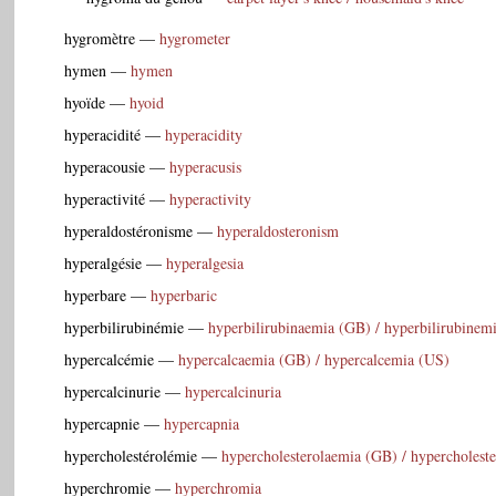
hygromètre
—
hygrometer
hymen
—
hymen
hyoïde
—
hyoid
hyperacidité
—
hyperacidity
hyperacousie
—
hyperacusis
hyperactivité
—
hyperactivity
hyperaldostéronisme
—
hyperaldosteronism
hyperalgésie
—
hyperalgesia
hyperbare
—
hyperbaric
hyperbilirubinémie
—
hyperbilirubinaemia (GB) / hyperbilirubinem
hypercalcémie
—
hypercalcaemia (GB) / hypercalcemia (US)
hypercalcinurie
—
hypercalcinuria
hypercapnie
—
hypercapnia
hypercholestérolémie
—
hypercholesterolaemia (GB) / hypercholest
hyperchromie
—
hyperchromia