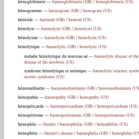
hémoglobinurie
—
haemoglobinuria (GB) / hemoglobinuria (US)
hémogramme
—
haemogram (GB) / hemogram (US)
hémoïde
—
haemoid (GB) / hemoid (US)
hémolyse
—
haemolysis (GB) / hemolysis (US)
hémolysine
—
haemolysin (GB) / hemolysin (US)
hémolytique
—
haemolytic (GB) / hemolytic (US)
maladie hémolytique du nouveau-né
—
haemolytic disease of th
disease of the newborn (US)
syndrome hémolytique et urémique
—
haemolytic uraemic syndr
uremic syndrome (US)
hémomédiastin
—
haemomediastinum (GB) / hemomediastinum (US
hémopathie
—
haemopathy (GB) / hemopathy (US)
hémopéricarde
—
haemopericardium (GB) / hemopericardium (US)
hémopéritoine
—
haemoperitoneum (GB) / hemoperitoneum (US)
hémophile
—
bleeder / haemophiliac (GB) / hemophiliac (US)
hémophilie
—
bleeder's disease / haemophilia (GB) / hemophilia (U