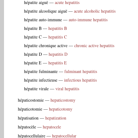
hépatite aiguë
—
acute hepatitis
hépatite alcoolique aiguë
—
acute alcoholic hepatitis
hépatite auto-immune
—
auto-immune hepatitis
hépatite B
—
hepatitis B
hépatite C
—
hepatitis C
hépatite chronique active
—
chronic active hepatitis
hépatite D
—
hepatitis D
hépatite E
—
hepatitis E
hépatite fulminante
—
fulminant hepatitis
hépatite infectieuse
—
infectious hepatitis
hépatite virale
—
viral hepatitis
hépaticostomie
—
hepaticostomy
hépaticotomie
—
hepaticotomy
hépatisation
—
hepatization
hépatocèle
—
hepatocele
hépatocellulaire
—
hepatocellular