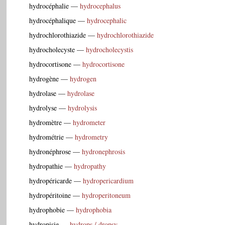
hydrocéphalie
—
hydrocephalus
hydrocéphalique
—
hydrocephalic
hydrochlorothiazide
—
hydrochlorothiazide
hydrocholecyste
—
hydrocholecystis
hydrocortisone
—
hydrocortisone
hydrogène
—
hydrogen
hydrolase
—
hydrolase
hydrolyse
—
hydrolysis
hydromètre
—
hydrometer
hydrométrie
—
hydrometry
hydronéphrose
—
hydronephrosis
hydropathie
—
hydropathy
hydropéricarde
—
hydropericardium
hydropéritoine
—
hydroperitoneum
hydrophobie
—
hydrophobia
hydropisie
—
hydrops / dropsy