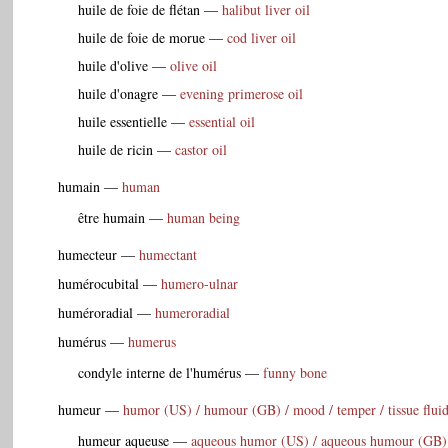
huile de foie de flétan
—
halibut liver oil
huile de foie de morue
—
cod liver oil
huile d'olive
—
olive oil
huile d'onagre
—
evening primerose oil
huile essentielle
—
essential oil
huile de ricin
—
castor oil
humain
—
human
être humain
—
human being
humecteur
—
humectant
humérocubital
—
humero-ulnar
huméroradial
—
humeroradial
humérus
—
humerus
condyle interne de l'humérus
—
funny bone
humeur
—
humor (US) / humour (GB) / mood / temper / tissue flui
humeur aqueuse
—
aqueous humor (US) / aqueous humour (GB)