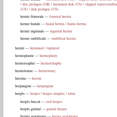
/ disc prolapse (GB) / herniated disk (US) / slipped (intervertebra
(US) / disk prolapse (US)
hernie fémorale
—
femoral hernia
hernie hiatale
—
hiatal hernia / hiatus hernia
hernie inguinale
—
inguinal hernia
hernie ombilicale
—
umbilical hernia
hernié
—
herniated / ruptured
hernioplastie
—
hernioplasty
herniorraphie
—
herniorrhaphy
herniotomie
—
herniotomy
héroïne
—
heroin
herpangine
—
herpangina
herpès
—
herpes / herpes simplex / tetter
herpès buccal
—
oral herpes
herpès génital
—
genital herpes
herpès gestationis
—
herpes gestationis