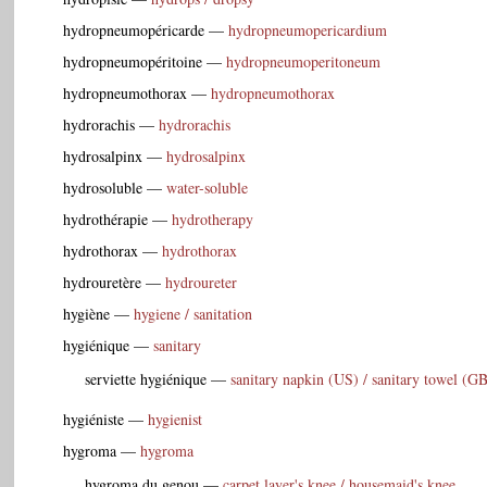
hydropneumopéricarde
—
hydropneumopericardium
hydropneumopéritoine
—
hydropneumoperitoneum
hydropneumothorax
—
hydropneumothorax
hydrorachis
—
hydrorachis
hydrosalpinx
—
hydrosalpinx
hydrosoluble
—
water-soluble
hydrothérapie
—
hydrotherapy
hydrothorax
—
hydrothorax
hydrouretère
—
hydroureter
hygiène
—
hygiene / sanitation
hygiénique
—
sanitary
serviette hygiénique
—
sanitary napkin (US) / sanitary towel (G
hygiéniste
—
hygienist
hygroma
—
hygroma
hygroma du genou
—
carpet layer's knee / housemaid's knee