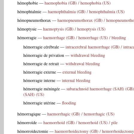
hémophobie
—
haemophobia (GB) / hemophobia (US)
hémophtalmie
—
haemophthalmia (GB) / hemophthalmia (US)
hémopneumothorax
—
haemopneumothorax (GB) / hemopneumotho
hémoptysie
—
haemoptysis (GB) / hemoptysis (US)
hémorragie
—
haemorrhage (GB) / hemorrhage (US) / bleeding
hémorragie cérébrale
—
intracerebral haemorrhage (GB) / intra
hémorragie de privation
—
withdrawal bleeding
hémorragie de retrait
—
withdrawal bleeding
hémorragie externe
—
external bleeding
hémorragie interne
—
internal bleeding
hémorragie méningée
—
subarachnoid haemorrhage (SAH) (GB)
(SAH) (US)
hémorragie utérine
—
flooding
hémorragique
—
haemorrhagic (GB) / hemorrhagic (US)
hémorroïde
—
haemorrhoid (GB) / hemorrhoid (US) / pile
hémorroïdectomie
—
haemorrhoidectomy (GB) / hemorrhoidectomy