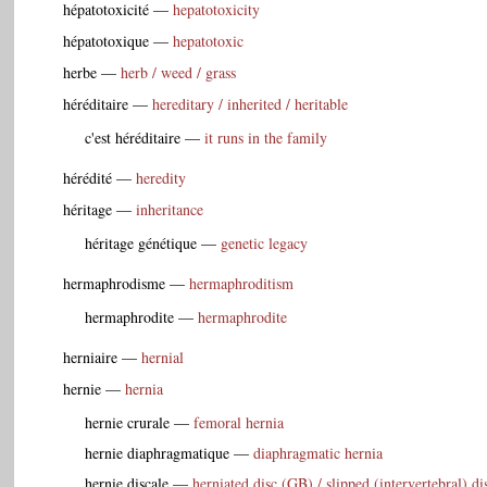
hépatotoxicité
—
hepatotoxicity
hépatotoxique
—
hepatotoxic
herbe
—
herb / weed / grass
héréditaire
—
hereditary / inherited / heritable
c'est héréditaire
—
it runs in the family
hérédité
—
heredity
héritage
—
inheritance
héritage génétique
—
genetic legacy
hermaphrodisme
—
hermaphroditism
hermaphrodite
—
hermaphrodite
herniaire
—
hernial
hernie
—
hernia
hernie crurale
—
femoral hernia
hernie diaphragmatique
—
diaphragmatic hernia
hernie discale
—
herniated disc (GB) / slipped (intervertebral) d