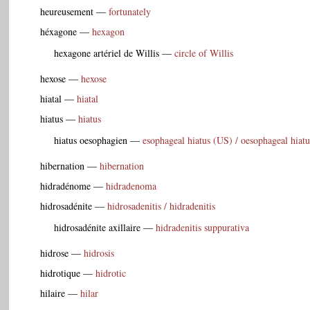
heureusement
—
fortunately
héxagone
—
hexagon
hexagone artériel de Willis
—
circle of Willis
hexose
—
hexose
hiatal
—
hiatal
hiatus
—
hiatus
hiatus oesophagien
—
esophageal hiatus (US) / oesophageal hiat
hibernation
—
hibernation
hidradénome
—
hidradenoma
hidrosadénite
—
hidrosadenitis / hidradenitis
hidrosadénite axillaire
—
hidradenitis suppurativa
hidrose
—
hidrosis
hidrotique
—
hidrotic
hilaire
—
hilar