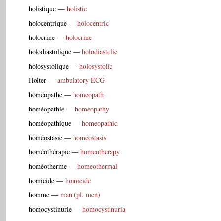
holistique
—
holistic
holocentrique
—
holocentric
holocrine
—
holocrine
holodiastolique
—
holodiastolic
holosystolique
—
holosystolic
Holter
—
ambulatory ECG
homéopathe
—
homeopath
homéopathie
—
homeopathy
homéopathique
—
homeopathic
homéostasie
—
homeostasis
homéothérapie
—
homeotherapy
homéotherme
—
homeothermal
homicide
—
homicide
homme
—
man (pl. men)
homocystinurie
—
homocystinuria