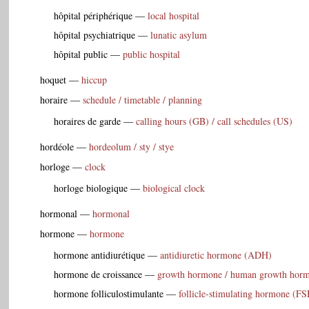
hôpital périphérique
—
local hospital
hôpital psychiatrique
—
lunatic asylum
hôpital public
—
public hospital
hoquet
—
hiccup
horaire
—
schedule / timetable / planning
horaires de garde
—
calling hours (GB) / call schedules (US)
hordéole
—
hordeolum / sty / stye
horloge
—
clock
horloge biologique
—
biological clock
hormonal
—
hormonal
hormone
—
hormone
hormone antidiurétique
—
antidiuretic hormone (ADH)
hormone de croissance
—
growth hormone / human growth hor
hormone folliculostimulante
—
follicle-stimulating hormone (F