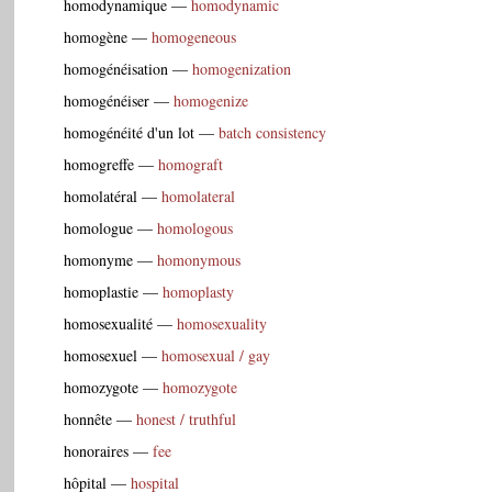
homodynamique
—
homodynamic
homogène
—
homogeneous
homogénéisation
—
homogenization
homogénéiser
—
homogenize
homogénéité d'un lot
—
batch consistency
homogreffe
—
homograft
homolatéral
—
homolateral
homologue
—
homologous
homonyme
—
homonymous
homoplastie
—
homoplasty
homosexualité
—
homosexuality
homosexuel
—
homosexual / gay
homozygote
—
homozygote
honnête
—
honest / truthful
honoraires
—
fee
hôpital
—
hospital