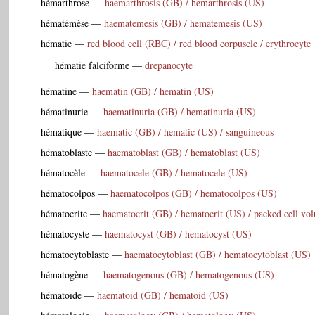
hémarthrose
—
haemarthrosis (GB) / hemarthrosis (US)
hématémèse
—
haematemesis (GB) / hematemesis (US)
hématie
—
red blood cell (RBC) / red blood corpuscle / erythrocyte
hématie falciforme
—
drepanocyte
hématine
—
haematin (GB) / hematin (US)
hématinurie
—
haematinuria (GB) / hematinuria (US)
hématique
—
haematic (GB) / hematic (US) / sanguineous
hématoblaste
—
haematoblast (GB) / hematoblast (US)
hématocèle
—
haematocele (GB) / hematocele (US)
hématocolpos
—
haematocolpos (GB) / hematocolpos (US)
hématocrite
—
haematocrit (GB) / hematocrit (US) / packed cell v
hématocyste
—
haematocyst (GB) / hematocyst (US)
hématocytoblaste
—
haematocytoblast (GB) / hematocytoblast (US)
hématogène
—
haematogenous (GB) / hematogenous (US)
hématoïde
—
haematoid (GB) / hematoid (US)