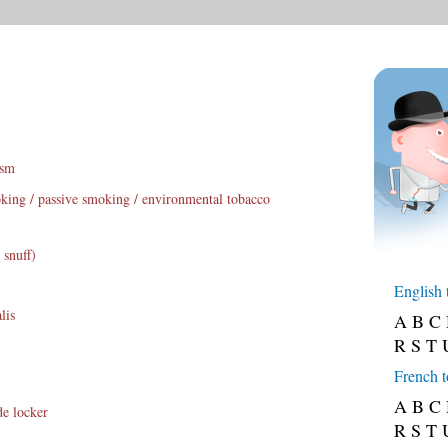
ism
ing / passive smoking / environmental tobacco
 snuff)
English 
lis
A
B
C
R
S
T
French t
A
B
C
de locker
R
S
T