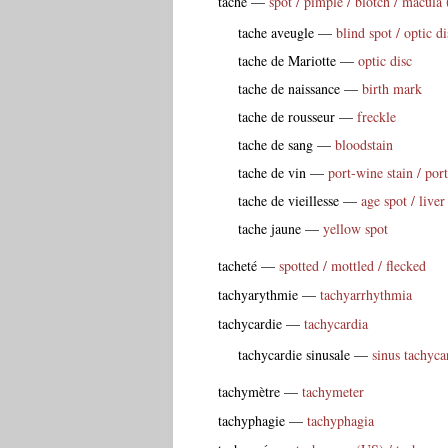
tache
—
spot / pimple / blotch / macula 
tache aveugle
—
blind spot / optic di
tache de Mariotte
—
optic disc
tache de naissance
—
birth mark
tache de rousseur
—
freckle
tache de sang
—
bloodstain
tache de vin
—
port-wine stain / po
tache de vieillesse
—
age spot / liver
tache jaune
—
yellow spot
tacheté
—
spotted / mottled / flecked
tachyarythmie
—
tachyarrhythmia
tachycardie
—
tachycardia
tachycardie sinusale
—
sinus tachyca
tachymètre
—
tachymeter
tachyphagie
—
tachyphagia