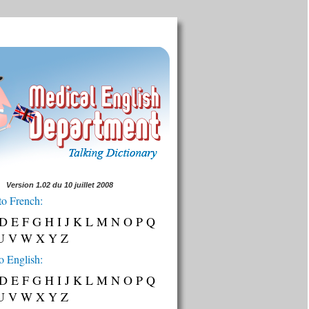
Version 1.02 du 10 juillet 2008
to French:
D
E
F
G
H
I
J
K
L
M
N
O
P
Q
U
V
W
X
Y
Z
o English:
D
E
F
G
H
I
J
K
L
M
N
O
P
Q
U
V
W
X
Y
Z