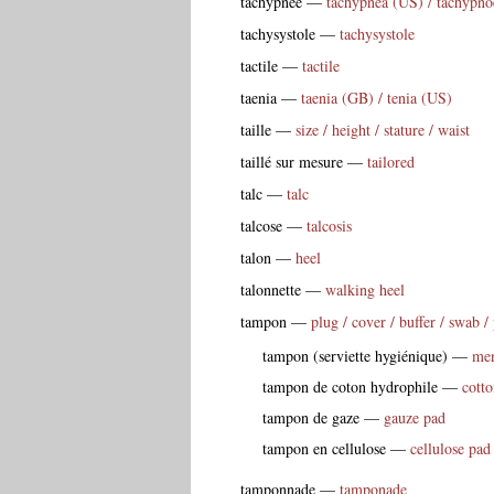
tachypnée
—
tachypnea (US) / tachypn
tachysystole
—
tachysystole
tactile
—
tactile
taenia
—
taenia (GB) / tenia (US)
taille
—
size / height / stature / waist
taillé sur mesure
—
tailored
talc
—
talc
talcose
—
talcosis
talon
—
heel
talonnette
—
walking heel
tampon
—
plug / cover / buffer / swab /
tampon (serviette hygiénique)
—
men
tampon de coton hydrophile
—
cott
tampon de gaze
—
gauze pad
tampon en cellulose
—
cellulose pad
tamponnade
—
tamponade