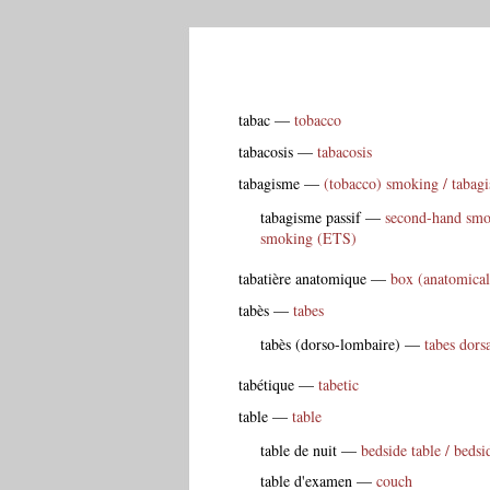

tabac
—
tobacco
tabacosis
—
tabacosis
tabagisme
—
(tobacco) smoking / tabag
tabagisme passif
—
second-hand smok
smoking (ETS)
tabatière anatomique
—
box (anatomical
tabès
—
tabes
tabès (dorso-lombaire)
—
tabes dorsa
tabétique
—
tabetic
table
—
table
table de nuit
—
bedside table / bedsi
table d'examen
—
couch