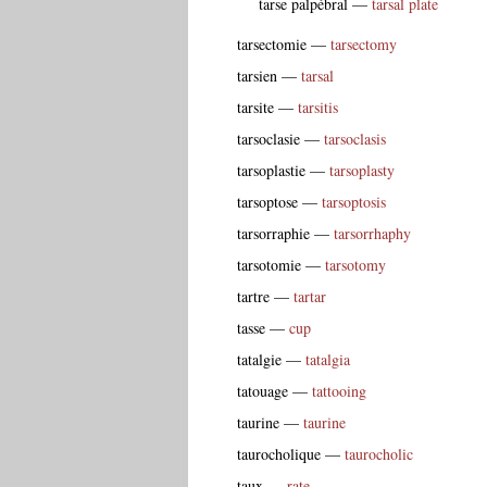
tarse palpébral
—
tarsal plate
tarsectomie
—
tarsectomy
tarsien
—
tarsal
tarsite
—
tarsitis
tarsoclasie
—
tarsoclasis
tarsoplastie
—
tarsoplasty
tarsoptose
—
tarsoptosis
tarsorraphie
—
tarsorrhaphy
tarsotomie
—
tarsotomy
tartre
—
tartar
tasse
—
cup
tatalgie
—
tatalgia
tatouage
—
tattooing
taurine
—
taurine
taurocholique
—
taurocholic
taux
—
rate