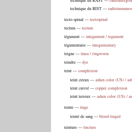
technique du RAST
—
radioallergo
technique du RIST
—
radioimmunoso
tecto-spinal
—
tectospinal
tectum
—
tectum
tégument
—
integument / tegument
tégumentaire
—
integumentary
teigne
—
tinea / ringworm
teindre
—
dye
teint
—
complexion
teint cireux
—
ashen color (US) / as
teint cuivré
—
copper complexion
teint terreux
—
ashen color (US) / a
teinte
—
tinge
teinté de sang
—
blood-tinged
teinture
—
tincture