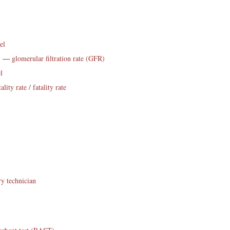
el
)
—
glomerular filtration rate (GFR)
l
ality rate / fatality rate
ry technician