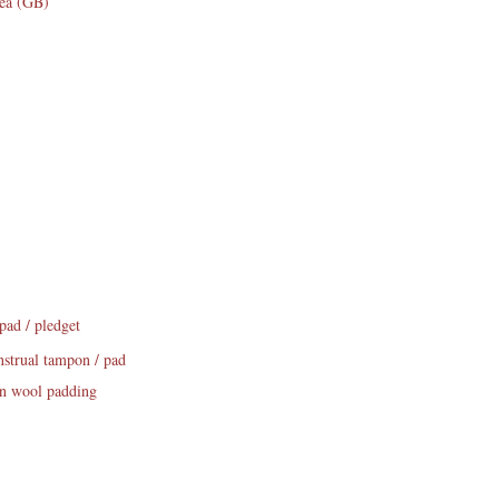
oea (GB)
 pad / pledget
strual tampon / pad
on wool padding