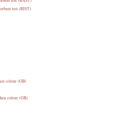
sorbent test (RAST)
rbent test (RIST)
hen colour (GB)
shen colour (GB)