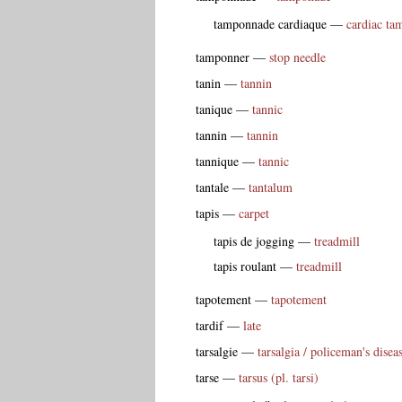
tamponnade cardiaque
—
cardiac ta
tamponner
—
stop needle
tanin
—
tannin
tanique
—
tannic
tannin
—
tannin
tannique
—
tannic
tantale
—
tantalum
tapis
—
carpet
tapis de jogging
—
treadmill
tapis roulant
—
treadmill
tapotement
—
tapotement
tardif
—
late
tarsalgie
—
tarsalgia / policeman's disea
tarse
—
tarsus (pl. tarsi)