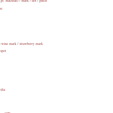
(pl. maculae) / mark / dot / patch
sc
rt-wine mark / strawberry mark
 spot
rdia